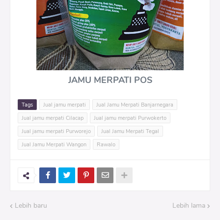
JAMU MERPATI POS
Tags
Jual jamu merpati
Jual Jamu Merpati Banjarnegara
Jual jamu merpati Cilacap
Jual jamu merpati Purwokerto
Jual jamu merpati Purworejo
Jual Jamu Merpati Tegal
Jual Jamu Merpati Wangon
Rawalo
Lebih baru
Lebih lama